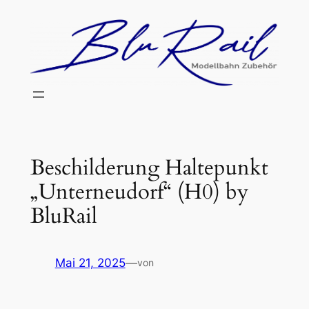
Zum
Inhalt
springen
Beschilderung Haltepunkt
„Unterneudorf“ (H0) by
BluRail
Mai 21, 2025
—
von