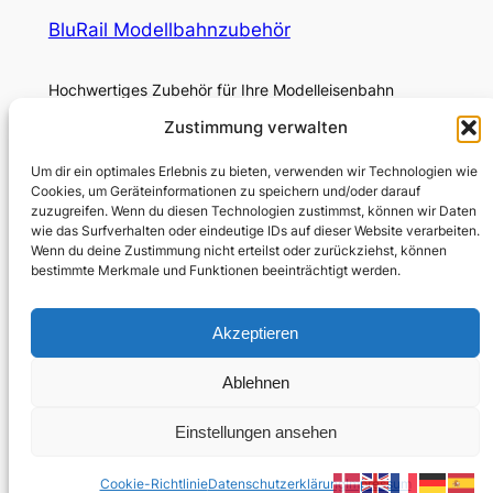
BluRail Modellbahnzubehör
Hochwertiges Zubehör für Ihre Modelleisenbahn
Zustimmung verwalten
Über
Rechtliches
Um dir ein optimales Erlebnis zu bieten, verwenden wir Technologien wie
BluRail-Blog
Datenschutzerklärung
Cookies, um Geräteinformationen zu speichern und/oder darauf
Haftungsausschluss
zuzugreifen. Wenn du diesen Technologien zustimmst, können wir Daten
Cookie-Richtlinie (EU)
wie das Surfverhalten oder eindeutige IDs auf dieser Website verarbeiten.
Wenn du deine Zustimmung nicht erteilst oder zurückziehst, können
Impressum
bestimmte Merkmale und Funktionen beeinträchtigt werden.
Social Media und Kontakt
Akzeptieren
WhatsApp – Kanal
Facebook
Ablehnen
Einstellungen ansehen
Gestaltet mit
WordPress
Cookie-Richtlinie
Datenschutzerklärung
Impressum